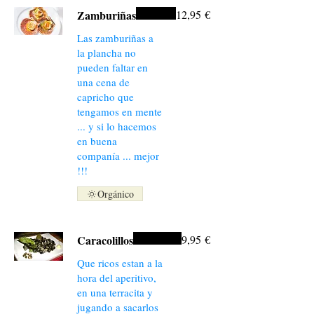
Zamburiñas
12,95 €
Las zamburiñas a
la plancha no
pueden faltar en
una cena de
capricho que
tengamos en mente
... y si lo hacemos
en buena
companía ... mejor
!!!
Orgánico
Caracolillos
9,95 €
Que ricos estan a la
hora del aperitivo,
en una terracita y
jugando a sacarlos