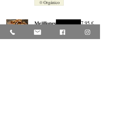
Orgánico
Mejillones
7,95 €
A la salsa marinera
!!!
Orgánico
Nécora cocida
5,95 €
Olla grande con
agua, echa tres
buenos puñados de
sal gorda marina, un
par de hojas de
laurel y ponla al
fuego !!!
Orgánico