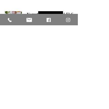
Yogurt
4,50 €
Natural ... simple y
sabroso !!!
Tarta casera
595 €
Preguntar por las
deliciosas opciones
de ésta semana ... te
van a encantar !!!
Pijama
14,95 €
Un clásico para 2
personas: el broche
de oro !!! ... eso sí,